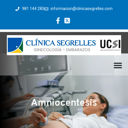
981 144 285
informacion@clinicasegrelles.com
Amniocentesis