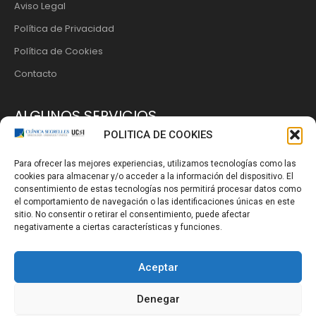
Aviso Legal
Política de Privacidad
Política de Cookies
Contacto
ALGUNOS SERVICIOS
POLITICA DE COOKIES
La Clínica
Para ofrecer las mejores experiencias, utilizamos tecnologías como las
Ginecología
cookies para almacenar y/o acceder a la información del dispositivo. El
Obstetricia
consentimiento de estas tecnologías nos permitirá procesar datos como
el comportamiento de navegación o las identificaciones únicas en este
Cirugía Íntima
sitio. No consentir o retirar el consentimiento, puede afectar
negativamente a ciertas características y funciones.
Planificación Familiar
Aceptar
Denegar