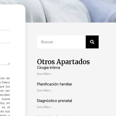
Otros Apartados
Cirugía íntima
Leer Más »
ción de
e Datos
Planificación familiar
que los
Leer Más »
den ser
vacidad
 nueva
Diagnóstico prenatal
tos, en
Leer Más »
o es el
ndo sus
leído y