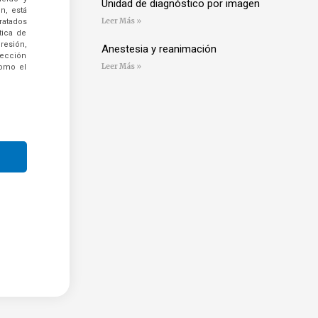
Unidad de diagnóstico por imagen
n, está
Leer Más »
atados
tica de
resión,
Anestesia y reanimación
rección
Leer Más »
como el