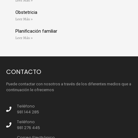
Leer Más »
Obstetricia
Leer Más »
Planificación familiar
Leer Más »
CONTACTO
Puede contactar con nosotros a través de los diferentes medios que a
continuación le ofrecemos
Teléfono
981 144 285
Teléfono
981 276 445
Correo Electrónico