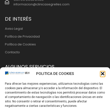
informacion@clinicasegrelles.com
DE INTERÉS
Aviso Legal
Política de Privacidad
Política de Cookies
Contacto
ALGUNOS SERVICIOS
POLITICA DE COOKIES
La Clínica
Para ofrecer las mejores experiencias, utilizamos tecnologías como las
Ginecología
cookies para almacenar y/o acceder a la información del dispositivo. El
Obstetricia
consentimiento de estas tecnologías nos permitirá procesar datos como
el comportamiento de navegación o las identificaciones únicas en este
Cirugía Íntima
sitio. No consentir o retirar el consentimiento, puede afectar
negativamente a ciertas características y funciones.
Planificación Familiar